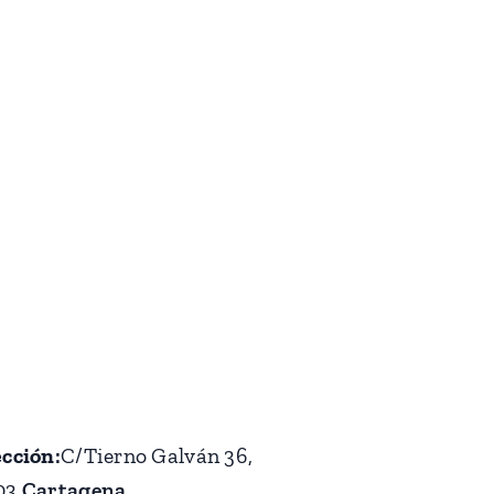
ección
:
C/Tierno Galván 36,
03
Cartagena