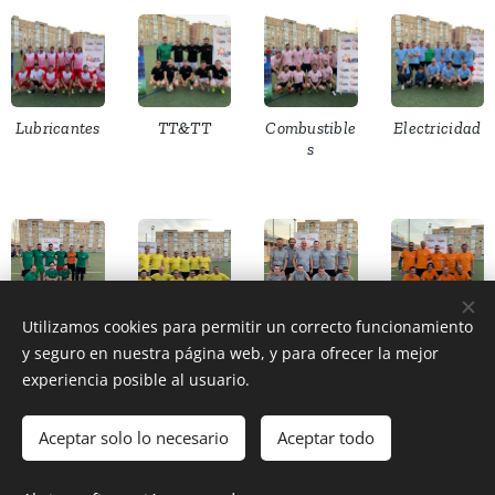
Lubricantes
TT&TT
Combustible
Electricidad
s
Utilizamos cookies para permitir un correcto funcionamiento
Instrumenta
Energías
HDTY
Fiabilidad
y seguro en nuestra página web, y para ofrecer la mejor
ción
experiencia posible al usuario.
Aceptar solo lo necesario
Aceptar todo
© 2018 ACR Cartagena. Todos los derechos reservados.