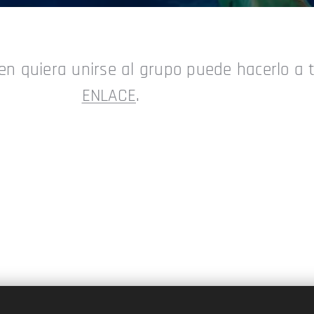
n quiera unirse al grupo puede hacerlo a 
ENLACE
.