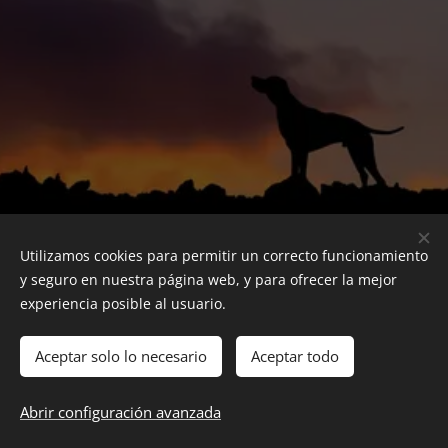
Utilizamos cookies para permitir un correcto funcionamiento
y seguro en nuestra página web, y para ofrecer la mejor
experiencia posible al usuario.
Aceptar solo lo necesario
Aceptar todo
© 2018 ACR Cartagena. Todos los derechos reservados.
Abrir configuración avanzada
Política de privacidad
Cookies