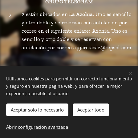
GRUPO TELEGRAM
2 están ubicados en
La Azohia
. Uno es sencillo
y otro doble y se reservan con antelación por
correo en el siguiente enlace: Azohia. Uno es
sencillo y otro doble y se reservan con
antelación por correo a jgarciacaz@repsol.com
Utilizamos cookies para permitir un correcto funcionamiento
y seguro en nuestra página web, y para ofrecer la mejor
experiencia posible al usuario.
Aceptar solo lo necesario
Aceptar todo
© 2018 ACR Cartagena. Todos los derechos reservados.
Abrir configuración avanzada
Política de privacidad
Cookies