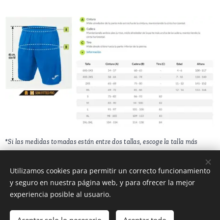
*Si las medidas tomadas están entre dos tallas, escoge la talla más
pequeña si prefieres un ajuste más ceñido o la talla más grande si
prefieres un ajuste más holgado.
Utilizamos cookies para permitir un correcto funcionamiento
y seguro en nuestra página web, y para ofrecer la mejor
*La edad y la altura son solo datos orientativos.
experiencia posible al usuario.