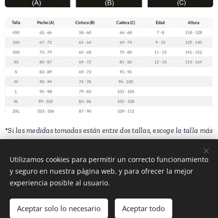
*Si las medidas tomadas están entre dos tallas, escoge la talla más
pequeña si prefieres un ajuste más ceñido o la talla más grande si
prefieres un ajuste más holgado.
Utilizamos cookies para permitir un correcto funcionamiento
y seguro en nuestra página web, y para ofrecer la mejor
*La edad y la altura son solo datos orientativos.
experiencia posible al usuario.
Aceptar solo lo necesario
Aceptar todo